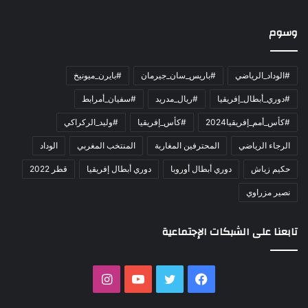
وسوم
#الوداد_الرياضي
#باريس_سان_جيرمان
#بايرن_ميونيخ
#دوري_أبطال_إفريقيا
#ريال_مدريد
#سفيان_أمرابط
#كأس_أمم_إفريقيا2024
#كأس_إفريقيا
#وليد_الركراكي
الرجاء الرياضي
المحترفين المغاربة
المنتخب المغربي
الوداد
حكيم زياش
دوري أبطال أوروبا
دوري أبطال إفريقيا
قطر 2022
نصير مزراوي
تابعنا على الشبكات الإجتماعية
فيسبوك
تويتر
يوتيوب
انستقرام