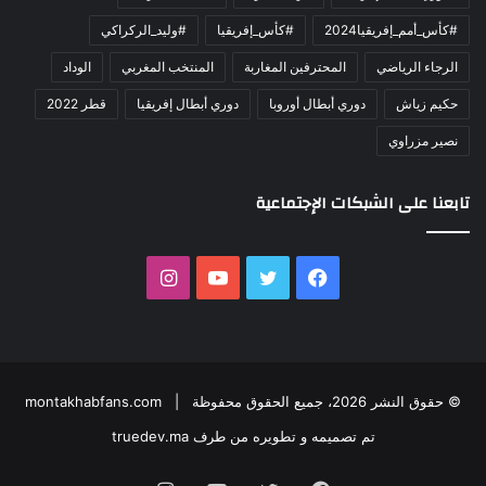
#كأس_أمم_إفريقيا2024
#كأس_إفريقيا
#وليد_الركراكي
الرجاء الرياضي
المحترفين المغاربة
المنتخب المغربي
الوداد
حكيم زياش
دوري أبطال أوروبا
دوري أبطال إفريقيا
قطر 2022
نصير مزراوي
تابعنا على الشبكات الإجتماعية
فيسبوك
تويتر
يوتيوب
انستقرام
© حقوق النشر 2026، جميع الحقوق محفوظة |
montakhabfans.com
تم تصميمه و تطويره من طرف truedev.ma