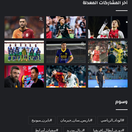
آخر المشاركات المعدلة
وسوم
#الوداد_الرياضي
#باريس_سان_جيرمان
#بايرن_ميونيخ
#دوري_أبطال_إفريقيا
#ريال_مدريد
#سفيان_أمرابط