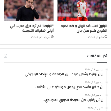
البايرن لعب ضد الريال و ضد لاعبه
“البارصا” لم ترد حرق مدرب في
الكوري كيم مين جاي
أولى خطواته التدريبية
مايو 1, 2024
أبريل 29, 2024
أخر المقالات
ديسمبر 23, 2024
ريان بونيدا يشعل صراعا بين الجامعة و الإتحاد البلجيكي
ديسمبر 22, 2024
بن صغير الأسد الذي يحمل موناكو على الأكتاف
ديسمبر 20, 2024
زياش يقترب من العودة للدوري الهولندي..
أكتوبر 3, 2024