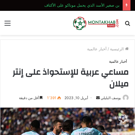
بن صغير الأسد الذي يحمل موناكو على الأكتاف
بحث
الق
عن
الرئيسية
/
أخبار عالمية
أخبار عالمية
مساعي عربية للإستحواذ على إنتر
ميلان
أرسل
يوسف البليلي
أبريل 10, 2023
1٬391
أقل من دقيقة
بريدا
إلكترونيا