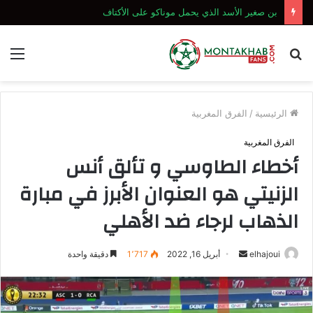
بن صغير الأسد الذي يحمل موناكو على الأكتاف
بحث
الق
عن
الرئيسية
/
الفرق المغربية
الفرق المغربية
أخطاء الطاوسي و تألق أنس
الزنيتي هو العنوان الأبرز في مبارة
الذهاب لرجاء ضد الأهلي
أرسل
elhajoui
أبريل 16, 2022
1٬717
دقيقة واحدة
بريدا
إلكترونيا