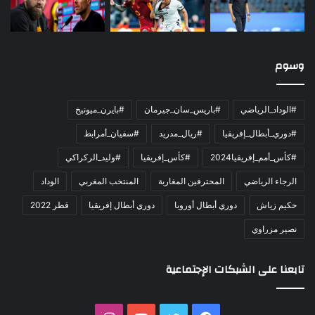
وسوم
#الوداد_الرياضي
#باريس_سان_جيرمان
#بايرن_ميونيخ
#دوري_أبطال_إفريقيا
#ريال_مدريد
#سفيان_أمرابط
#كأس_أمم_إفريقيا2024
#كأس_إفريقيا
#وليد_الركراكي
الرجاء الرياضي
المحترفين المغاربة
المنتخب المغربي
الوداد
حكيم زياش
دوري أبطال أوروبا
دوري أبطال إفريقيا
قطر 2022
نصير مزراوي
تابعنا على الشبكات الإجتماعية